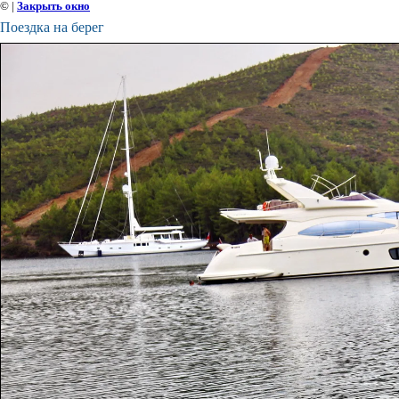
©
|
Закрыть окно
Поездка на берег