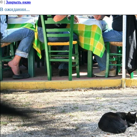
©
|
Закрыть окно
В ожидании...